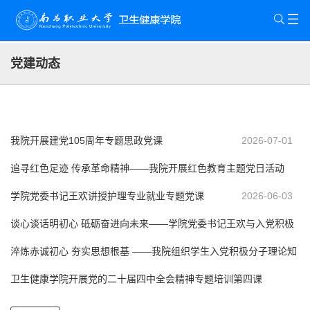
党建动态
我院开展建党105周年专题思政党课
2026-07-01
追寻红色足迹 传承革命精神——我院开展红色教育主题党日活动
学院党委书记王欢讲授护理专业就业专题党课
2026-06-10
2026-06-03
谈心谈话明初心 砥砺奋进向未来——学院党委书记王欢与入党积极
分子开展专题谈心谈
淬炼赤诚初心 夯实思想根基 ——我院组织学生入党积极分子理论知
2026-06-02
识考核
卫生健康学院开展党的二十届四中全会精神专题培训第四课
2026-06-01
2026-04-29